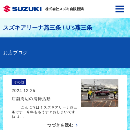
株式会社スズキ自販新潟
スズキアリーナ燕三条 / U’s燕三条
お店ブログ
その他
2024.12.25
店舗周辺の清掃活動
こんにちは！スズキアリーナ燕三
条です 今年ももうすぐおしまいです
ね １…
つづきを読む