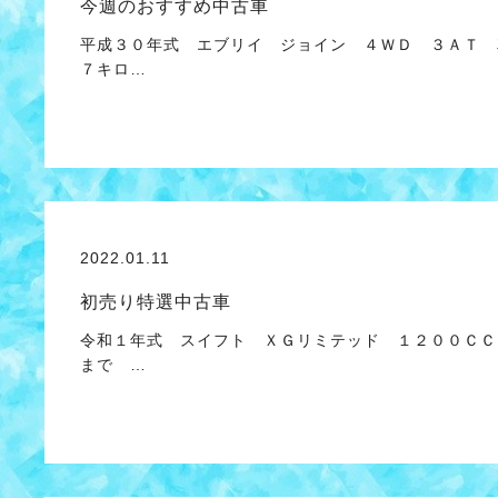
今週のおすすめ中古車
平成３０年式 エブリイ ジョイン ４ＷＤ ３ＡＴ 
７キロ…
2022.01.11
初売り特選中古車
令和１年式 スイフト ＸＧリミテッド １２００ＣＣ
まで …