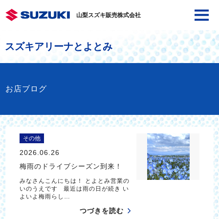
山梨スズキ販売株式会社
スズキアリーナとよとみ
お店ブログ
その他
2026.06.26
梅雨のドライブシーズン到来！
みなさんこんにちは！ とよとみ営業の
いのうえです 最近は雨の日が続き い
よいよ梅雨らし…
つづきを読む