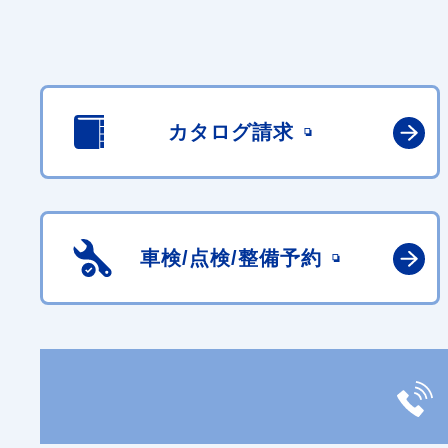
カタログ請求
車検/点検/
整備予約