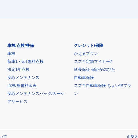
車検/点検/整備
クレジット/保険
車検
かえるプラン
新車1・6月無料点検
スズキ定額マイカー7
法定1年点検
延長保証 保証がのびた
安心メンテナンス
自動車保険
点検/整備料金表
スズキ自動車保険 ちょい得プラ
安心メンテナンスパック/カーケ
ン
アサービス
いて
山梨ス