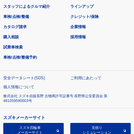
スタッフによるクルマ紹介
ラインアップ
車検/点検/整備
クレジット/保険
カタログ請求
企業情報
購入相談
採用情報
試乗車検索
車検/点検/整備予約
安全データシート(SDS)
ご利用にあたって
個人情報について
株式会社 スズキ自販長野 古物商許可証番号 長野県公安委員会 第
481059590003号
スズキメーカーサイト
スズキ四輪車
見積り
メーカーサイト
シミュレーション