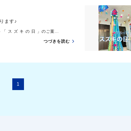
ります♪
「 ス ズ キ の 日 」のご案…
つづきを読む
1