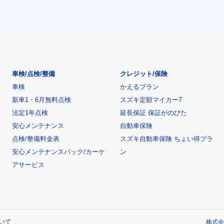
車検/点検/整備
クレジット/保険
車検
かえるプラン
新車1・6月無料点検
スズキ定額マイカー7
法定1年点検
延長保証 保証がのびた
安心メンテナンス
自動車保険
点検/整備料金表
スズキ自動車保険 ちょい得プラ
安心メンテナンスパック/カーケ
ン
アサービス
いて
株式会