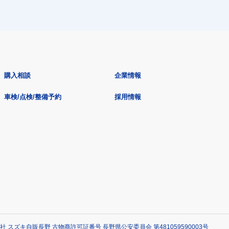
購入相談
企業情報
車検/点検/整備予約
採用情報
社 スズキ自販長野 古物商許可証番号 長野県公安委員会 第481059590003号