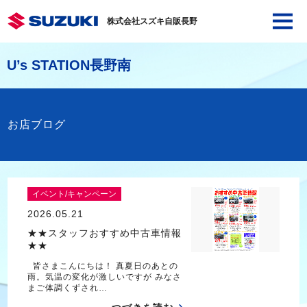
株式会社スズキ自販長野
U’s STATION長野南
お店ブログ
イベント/キャンペーン
2026.05.21
★★スタッフおすすめ中古車情報
★★
皆さまこんにちは！ 真夏日のあとの
雨。気温の変化が激しいですが みなさ
まご体調くずされ…