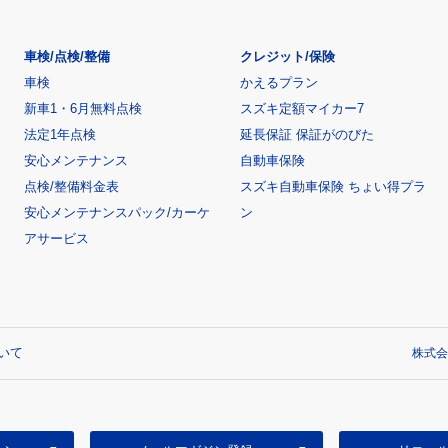
車検/点検/整備
クレジット/保険
車検
かえるプラン
新車1・6月無料点検
スズキ定額マイカー7
法定1年点検
延長保証 保証がのびた
安心メンテナンス
自動車保険
点検/整備料金表
スズキ自動車保険 ちょい得プラ
安心メンテナンスパック/カーケ
ン
アサービス
いて
株式会