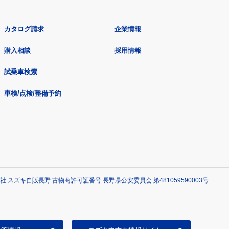
カタログ請求
企業情報
購入相談
採用情報
試乗車検索
車検/点検/整備予約
社 スズキ自販長野 古物商許可証番号 長野県公安委員会 第481059590003号