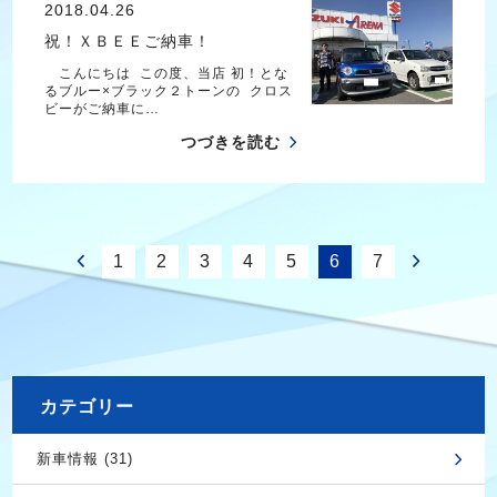
2018.04.26
祝！ＸＢＥＥご納車！
こんにちは この度、当店 初！とな
るブルー×ブラック２トーンの クロス
ビーがご納車に…
つづきを読む
1
2
3
4
5
6
7
カテゴリー
新車情報 (31)