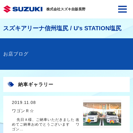
株式会社スズキ自販長野
スズキアリーナ信州塩尻 / U’s STATION塩尻
お店ブログ
納車ギャラリー
2019.11.08
ワゴンＲ☆
先日Ａ様、ご納車いただきました 改
めてご納車おめでとうございます ワ
ゴン…