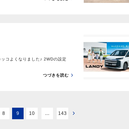
ッコよくなりました♪ 2WDの設定
つづきを読む
8
9
10
…
143