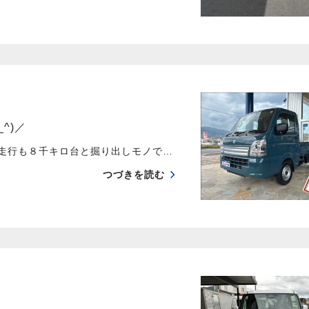
^)／
／ 走行も８千キロ台と掘り出しモノで…
つづきを読む