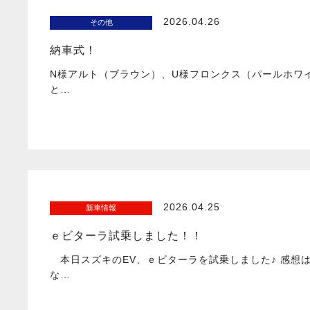
2026.04.26
その他
納車式！
N様アルト（ブラウン）、U様フロンクス（パールホワ
と…
2026.04.25
新車情報
ｅビターラ試乗しました！！
本日スズキのEV、ｅビターラを試乗しました♪ 感想
な…