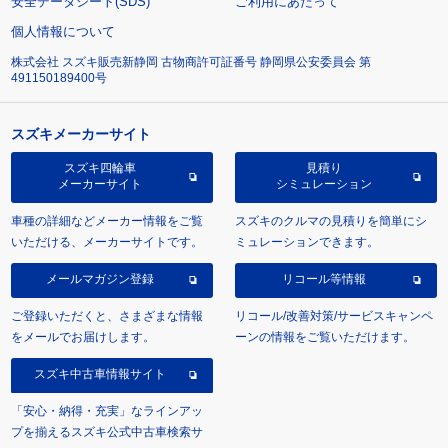
安全データシート(SDS)
ご利用にあたって
個人情報について
株式会社 スズキ販売新静岡 古物商許可証番号 静岡県公安委員会 第
491150189400号
スズキメーカーサイト
スズキ四輪車
見積り
メーカーサイト
シミュレーション
車種の詳細などメーカー情報をご覧
スズキのクルマの見積りを簡単にシ
いただける、メーカーサイトです。
ミュレーションできます。
メールマガジン登録
リコール等情報
ご登録いただくと、さまざまな情報
リコール/改善対策/サービスキャンペ
をメールでお届けします。
ーンの情報をご覧いただけます。
スズキ中古車情報サイト
「安心・納得・充実」なラインアッ
プを揃えるスズキ公式中古車検索サ