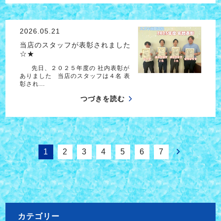
2026.05.21
当店のスタッフが表彰されました
☆★
先日、２０２５年度の 社内表彰が
ありました 当店のスタッフは４名 表
彰され…
つづきを読む
1
2
3
4
5
6
7
カテゴリー