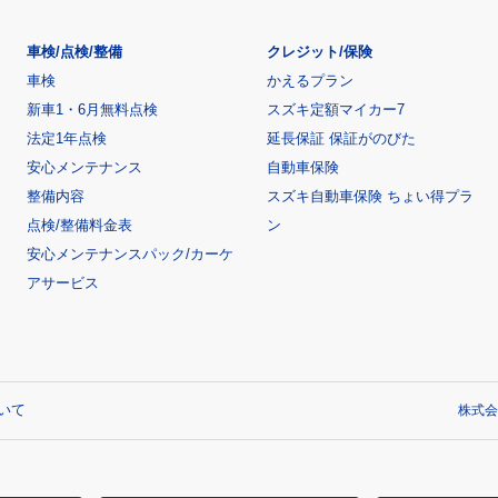
車検/点検/整備
クレジット/保険
車検
かえるプラン
新車1・6月無料点検
スズキ定額マイカー7
法定1年点検
延長保証 保証がのびた
安心メンテナンス
自動車保険
整備内容
スズキ自動車保険 ちょい得プラ
点検/整備料金表
ン
安心メンテナンスパック/カーケ
アサービス
いて
株式会