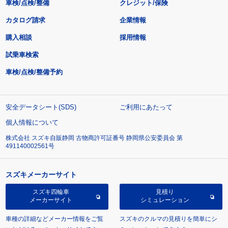
車検/点検/整備
クレジット/保険
カタログ請求
企業情報
購入相談
採用情報
試乗車検索
車検/点検/整備予約
安全データシート(SDS)
ご利用にあたって
個人情報について
株式会社 スズキ自販静岡 古物商許可証番号 静岡県公安委員会 第
491140002561号
スズキメーカーサイト
スズキ四輪車
見積り
メーカーサイト
シミュレーション
車種の詳細などメーカー情報をご覧
スズキのクルマの見積りを簡単にシ