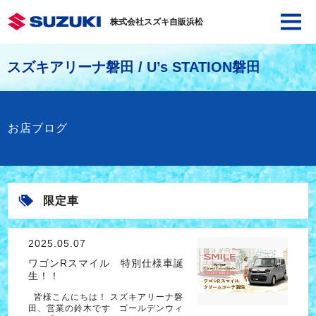
株式会社スズキ自販浜松
スズキアリーナ磐田 / U’s STATION磐田
お店ブログ
限定車
2025.05.07
ワゴンRスマイル 特別仕様車誕
生！！
皆様こんにちは！ スズキアリーナ磐
田、営業の鈴木です ゴールデンウィ