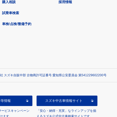
購入相談
採用情報
試乗車検索
車検/点検/整備予約
社 スズキ自販中部 古物商許可証番号 愛知県公安委員会 第541229602200号
ル等情報
スズキ中古車情報サイト
/サービスキャンペーン
「安心・納得・充実」なラインアップを揃
けます。
えるスズキ公式中古車検索サイトです。