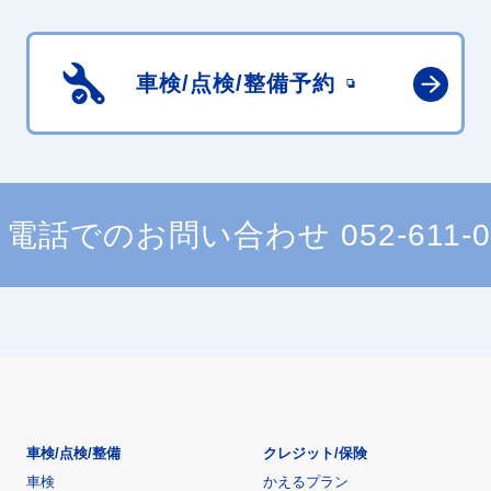
車検/点検/
整備予約
電話でのお問い合わせ
052-611-
車検/点検/整備
クレジット/保険
車検
かえるプラン