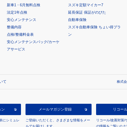
新車1・6月無料点検
スズキ定額マイカー7
法定1年点検
延長保証 保証がのびた
安心メンテナンス
自動車保険
整備内容
スズキ自動車保険 ちょい得プラ
点検/整備料金表
ン
安心メンテナンスパック/カーケ
アサービス
いて
株式会
ョン
メールマガジン登録
リコー
単にシミュレ
ご登録いただくと、さまざまな情報をメー
リコール/改善対策
ルでお届けします。
の情報をご覧いただ