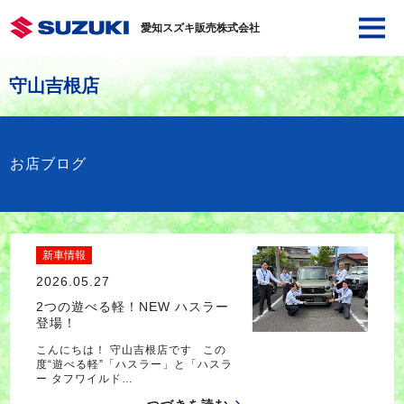
愛知スズキ販売株式会社
守山吉根店
お店ブログ
新車情報
2026.05.27
2つの遊べる軽！NEW ハスラー
登場！
こんにちは！ 守山吉根店です この
度“遊べる軽”「ハスラー」と「ハスラ
ー タフワイルド…