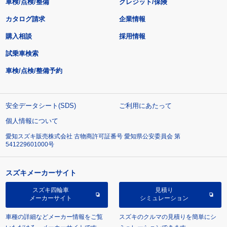
車検/点検/整備
クレジット/保険
カタログ請求
企業情報
購入相談
採用情報
試乗車検索
車検/点検/整備予約
安全データシート(SDS)
ご利用にあたって
個人情報について
愛知スズキ販売株式会社 古物商許可証番号 愛知県公安委員会 第
541229601000号
スズキメーカーサイト
スズキ四輪車
見積り
メーカーサイト
シミュレーション
車種の詳細などメーカー情報をご覧
スズキのクルマの見積りを簡単にシ