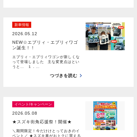
新車情報
2026.05.12
NEW☆エブリィ・エブリィワゴ
ン誕生！！
エブリィ・エブリィワゴンが新しくな
って登場しました 主な変更点はとい
うと… １．…
つづきを読む
イベント/キャンペーン
2026.05.08
★スズキ街角応援祭！開催★
＼期間限定！今だけけとっておきのイ
ベント／ ★スズキ車がおトクに買える