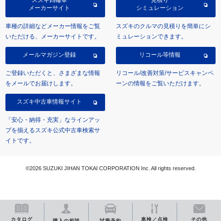
スズキ四輪車
見積り
メーカーサイト
シミュレーション
車種の詳細などメーカー情報をご覧
スズキのクルマの見積りを簡単にシ
いただける、メーカーサイトです。
ミュレーションできます。
メールマガジン登録
リコール等情報
ご登録いただくと、さまざまな情報
リコール/改善対策/サービスキャンペ
をメールでお届けします。
ーンの情報をご覧いただけます。
スズキ中古車情報サイト
「安心・納得・充実」なラインアッ
プを揃えるスズキ公式中古車検索サ
イトです。
©2026 SUZUKI JIHAN TOKAI CORPORATION Inc. All rights reserved.
カタログ
車検／点検
その他
購入の相談
試乗予約