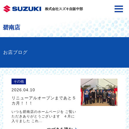
株式会社スズキ自販中部
碧南店
お店ブログ
その他
2026.04.10
リニューアルオープンまであと５
カ月！！！
いつも碧南店のホームページを ご覧い
ただきありがとうございます ４月に
入りました これ…