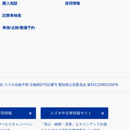
購入相談
採用情報
試乗車検索
車検/点検/整備予約
社 スズキ自販中部 古物商許可証番号 愛知県公安委員会 第541229602200号
ル等情報
スズキ中古車情報サイト
/サービスキャンペーン
「安心・納得・充実」なラインアップを揃