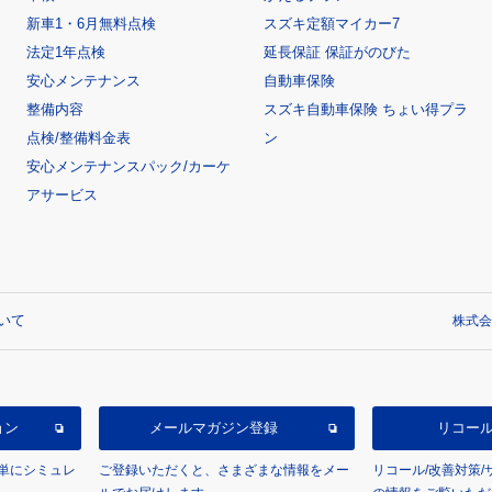
新車1・6月無料点検
スズキ定額マイカー7
法定1年点検
延長保証 保証がのびた
安心メンテナンス
自動車保険
整備内容
スズキ自動車保険 ちょい得プラ
点検/整備料金表
ン
安心メンテナンスパック/カーケ
アサービス
いて
株式会
ョン
メールマガジン登録
リコー
単にシミュレ
ご登録いただくと、さまざまな情報をメー
リコール/改善対策