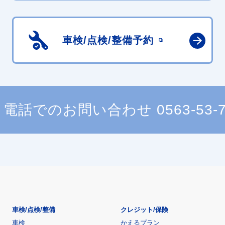
車検/点検/
整備予約
電話でのお問い合わせ
0563-53-
車検/点検/整備
クレジット/保険
車検
かえるプラン