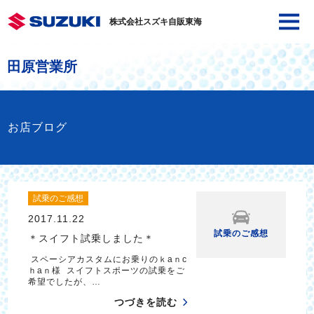
株式会社スズキ自販東海
田原営業所
お店ブログ
試乗のご感想
2017.11.22
試乗のご感想
＊スイフト試乗しました＊
スペーシアカスタムにお乗りのｋaｎc
ｈaｎ様 スイフトスポーツの試乗をご
希望でしたが、…
つづきを読む