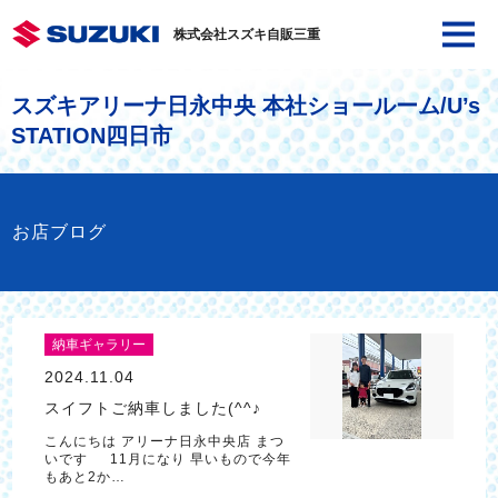
株式会社スズキ自販三重
スズキアリーナ日永中央 本社ショールーム/U’s
STATION四日市
お店ブログ
納車ギャラリー
2024.11.04
スイフトご納車しました(^^♪
こんにちは アリーナ日永中央店 まつ
いです 11月になり 早いもので今年
もあと2か…