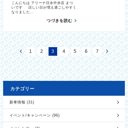
こんにちは アリーナ日永中央店 まつ
いです 涼しい日が増え過ごしやすく
なりました…
つづきを読む
1
2
3
4
5
6
7
カテゴリー
新車情報 (31)
イベント/キャンペーン (96)