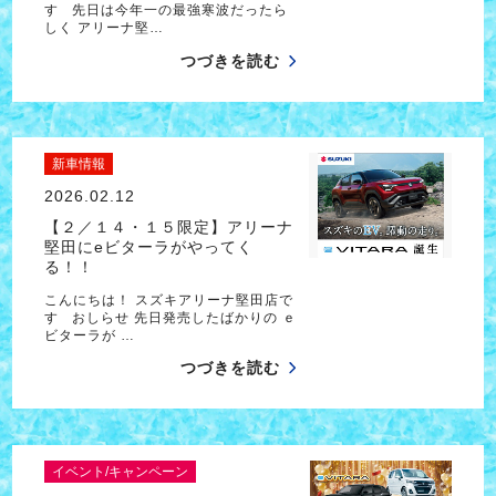
す 先日は今年一の最強寒波だったら
しく アリーナ堅…
つづきを読む
新車情報
2026.02.12
【２／１４・１５限定】アリーナ
堅田にeビターラがやってく
る！！
こんにちは！ スズキアリーナ堅田店で
す おしらせ 先日発売したばかりの ｅ
ビターラが …
つづきを読む
イベント/キャンペーン