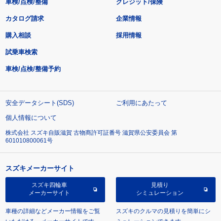
車検/点検/整備
クレジット/保険
カタログ請求
企業情報
購入相談
採用情報
試乗車検索
車検/点検/整備予約
安全データシート(SDS)
ご利用にあたって
個人情報について
株式会社 スズキ自販滋賀 古物商許可証番号 滋賀県公安委員会 第
601010800061号
スズキメーカーサイト
スズキ四輪車
見積り
メーカーサイト
シミュレーション
車種の詳細などメーカー情報をご覧
スズキのクルマの見積りを簡単にシ