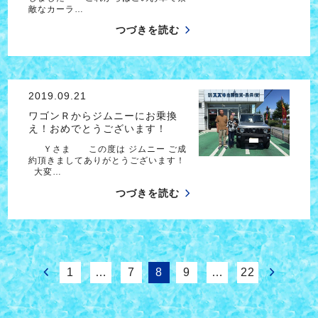
敵なカーラ…
つづきを読む
2019.09.21
ワゴンＲからジムニーにお乗換
え！おめでとうございます！
Ｙさま この度は ジムニー ご成
約頂きましてありがとうございます！
大変…
つづきを読む
1
…
7
8
9
…
22