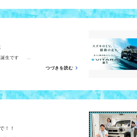
生
ラ 誕生です …
つづきを読む
で！！