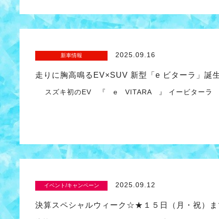
2025.09.16
新車情報
走りに胸高鳴るEV×SUV 新型「e ビターラ」誕
スズキ初のEV 『 e VITARA 』 イービター
2025.09.12
イベント/キャンペーン
決算スペシャルウィーク☆★１５日（月・祝）ま