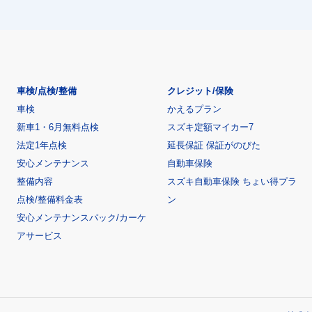
車検/点検/整備
クレジット/保険
車検
かえるプラン
新車1・6月無料点検
スズキ定額マイカー7
法定1年点検
延長保証 保証がのびた
安心メンテナンス
自動車保険
整備内容
スズキ自動車保険 ちょい得プラ
点検/整備料金表
ン
安心メンテナンスパック/カーケ
アサービス