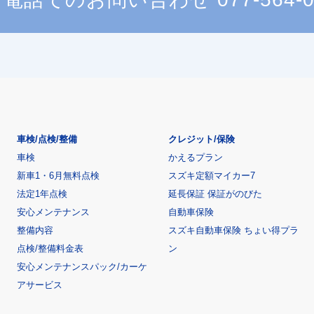
車検/点検/整備
クレジット/保険
車検
かえるプラン
新車1・6月無料点検
スズキ定額マイカー7
法定1年点検
延長保証 保証がのびた
安心メンテナンス
自動車保険
整備内容
スズキ自動車保険 ちょい得プラ
点検/整備料金表
ン
安心メンテナンスパック/カーケ
アサービス