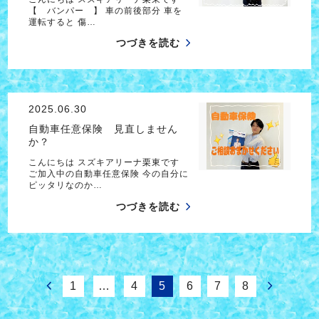
【 バンパー 】 車の前後部分 車を
運転すると 傷…
つづきを読む
2025.06.30
自動車任意保険 見直しません
か？
こんにちは スズキアリーナ栗東です
ご加入中の自動車任意保険 今の自分に
ピッタリなのか…
つづきを読む
1
…
4
5
6
7
8