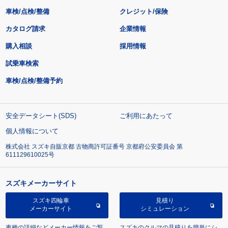
車検/点検/整備
クレジット/保険
カタログ請求
企業情報
購入相談
採用情報
試乗車検索
車検/点検/整備予約
安全データシート(SDS)
ご利用にあたって
個人情報について
株式会社 スズキ自販京都 古物商許可証番号 京都府公安委員会 第
611129610025号
スズキメーカーサイト
スズキ四輪車
見積り
メーカーサイト
シミュレーション
車種の詳細などメーカー情報をご覧
スズキのクルマの見積りを簡単にシ