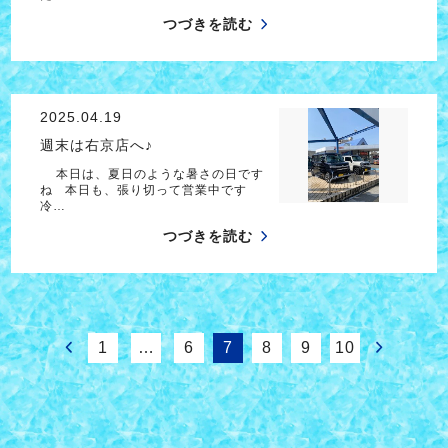
つづきを読む
2025.04.19
週末は右京店へ♪
本日は、夏日のような暑さの日です
ね 本日も、張り切って営業中です
冷…
つづきを読む
1
…
6
7
8
9
10