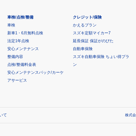
車検/点検/整備
クレジット/保険
車検
かえるプラン
新車1・6月無料点検
スズキ定額マイカー7
法定1年点検
延長保証 保証がのびた
安心メンテナンス
自動車保険
整備内容
スズキ自動車保険 ちょい得プラ
点検/整備料金表
ン
安心メンテナンスパック/カーケ
アサービス
いて
株式会