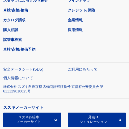
スタッフによるクルマ紹介
ラインアップ
車検/点検/整備
クレジット/保険
カタログ請求
企業情報
購入相談
採用情報
試乗車検索
車検/点検/整備予約
安全データシート(SDS)
ご利用にあたって
個人情報について
株式会社 スズキ自販京都 古物商許可証番号 京都府公安委員会 第
611129610025号
スズキメーカーサイト
スズキ四輪車
見積り
メーカーサイト
シミュレーション