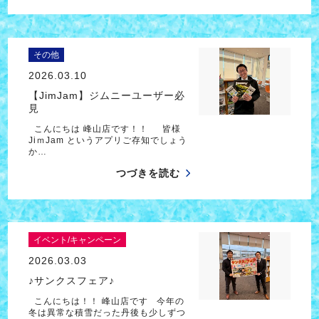
その他
2026.03.10
【JimJam】ジムニーユーザー必
見
こんにちは 峰山店です！！ 皆様
JiｍJam というアプリご存知でしょう
か…
つづきを読む
イベント/キャンペーン
2026.03.03
♪サンクスフェア♪
こんにちは！！ 峰山店です 今年の
冬は異常な積雪だった丹後も少しずつ