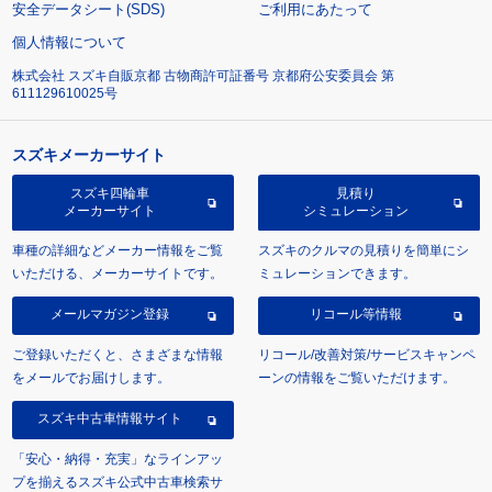
安全データシート(SDS)
ご利用にあたって
個人情報について
株式会社 スズキ自販京都 古物商許可証番号 京都府公安委員会 第
611129610025号
スズキメーカーサイト
スズキ四輪車
見積り
メーカーサイト
シミュレーション
車種の詳細などメーカー情報をご覧
スズキのクルマの見積りを簡単にシ
いただける、メーカーサイトです。
ミュレーションできます。
メールマガジン登録
リコール等情報
ご登録いただくと、さまざまな情報
リコール/改善対策/サービスキャンペ
をメールでお届けします。
ーンの情報をご覧いただけます。
スズキ中古車情報サイト
「安心・納得・充実」なラインアッ
プを揃えるスズキ公式中古車検索サ