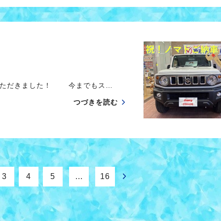
いただきました！ 今までもス…
つづきを読む
3
4
5
…
16