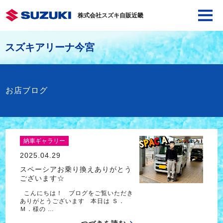
株式会社スズキ自販近畿
スズキアリーナ今宮
お店ブログ
納車ギャラリー
2025.04.29
スペーシアお乗り換えありがとう
ございます☆
こんにちは！ ブログをご覧いただき
ありがとうございます 本日は Ｓ．
Ｍ．様の …