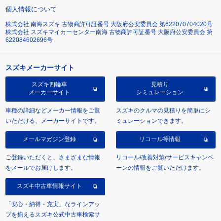
個人情報について
株式会社 南海スズキ 古物商許可証番号 大阪府公安委員会 第622070704020号
株式会社 スズキマイカーセンター南海 古物商許可証番号 大阪府公安委員会 第
622084602696号
スズキメーカーサイト
スズキ四輪車
見積り
メーカーサイト
シミュレーション
車種の詳細などメーカー情報をご覧
スズキのクルマの見積りを簡単にシ
いただける、メーカーサイトです。
ミュレーションできます。
メールマガジン登録
リコール等情報
ご登録いただくと、さまざまな情報
リコール/改善対策/サービスキャンペ
をメールでお届けします。
ーンの情報をご覧いただけます。
スズキ中古車情報サイト
「安心・納得・充実」なラインアッ
プを揃えるスズキ公式中古車検索サ