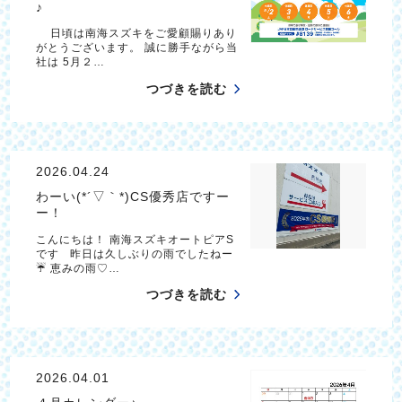
♪
日頃は南海スズキをご愛顧賜りあり
がとうございます。 誠に勝手ながら当
社は 5月２…
つづきを読む
2026.04.24
わーい(*´▽｀*)CS優秀店ですー
ー！
こんにちは！ 南海スズキオートピアS
です 昨日は久しぶりの雨でしたねー
☔️ 恵みの雨♡…
つづきを読む
2026.04.01