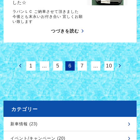
した☆
ラパンＬＣ ご納車させて頂きました
今後とも末永いお付き合い 宜しくお願
い致します
つづきを読む
1
…
5
6
7
…
10
カテゴリー
新車情報 (23)
イベント/キャンペーン (20)