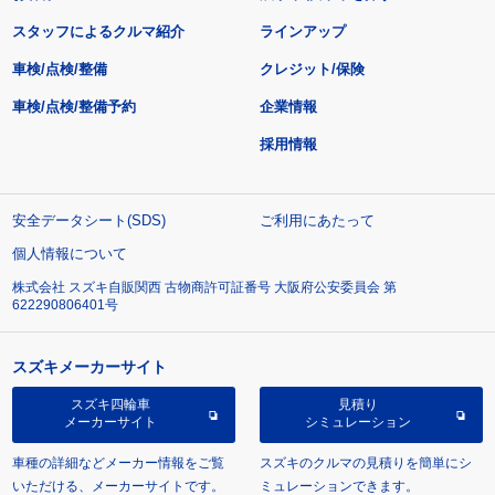
スタッフによるクルマ紹介
ラインアップ
車検/点検/整備
クレジット/保険
車検/点検/整備予約
企業情報
採用情報
安全データシート(SDS)
ご利用にあたって
個人情報について
株式会社 スズキ自販関西 古物商許可証番号 大阪府公安委員会 第
622290806401号
スズキメーカーサイト
スズキ四輪車
見積り
メーカーサイト
シミュレーション
車種の詳細などメーカー情報をご覧
スズキのクルマの見積りを簡単にシ
いただける、メーカーサイトです。
ミュレーションできます。