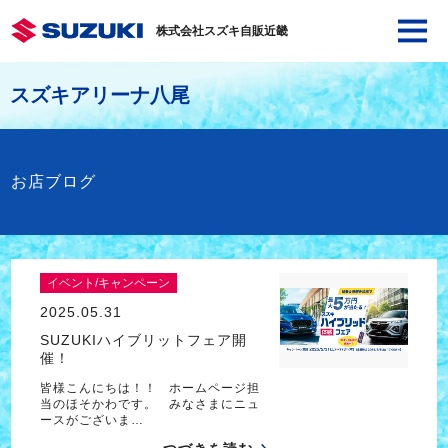
株式会社スズキ自販近畿
スズキアリーナ八尾
お店ブログ
イベント/キャンペーン
2025.05.31
SUZUKIハイブリットフェア開
催！
皆様こんにちは！！ ホームページ担
当のほそかわです。 みなさまにニュ
ースがございま…