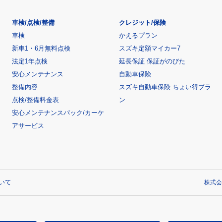
車検/点検/整備
クレジット/保険
車検
かえるプラン
新車1・6月無料点検
スズキ定額マイカー7
法定1年点検
延長保証 保証がのびた
安心メンテナンス
自動車保険
整備内容
スズキ自動車保険 ちょい得プラ
点検/整備料金表
ン
安心メンテナンスパック/カーケ
アサービス
いて
株式会