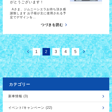
がとうございます！
Aさま、ジムニーシエラお待ち頂き感
謝致します お子様が主に使用される予
定でデザインを…
つづきを読む
1
2
3
4
5
カテゴリー
新車情報 (3)
イベント/キャンペーン (22)