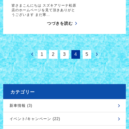
皆さまこんにちは スズキアリーナ松原
店のホームページを見て頂きありがと
うございます まだ寒…
つづきを読む
1
2
3
4
5
カテゴリー
新車情報 (3)
イベント/キャンペーン (22)