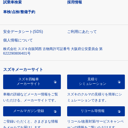
試乗車検索
採用情報
車検/点検/整備予約
安全データシート(SDS)
ご利用にあたって
個人情報について
株式会社 スズキ自販関西 古物商許可証番号 大阪府公安委員会 第
622290806401号
スズキメーカーサイト
スズキ四輪車
見積り
メーカーサイト
シミュレーション
車種の詳細などメーカー情報をご覧
スズキのクルマの見積りを簡単にシ
いただける、メーカーサイトです。
ミュレーションできます。
メールマガジン登録
リコール等情報
ご登録いただくと、さまざまな情報
リコール/改善対策/サービスキャンペ
をメールでお届けします。
ーンの情報をご覧いただけます。