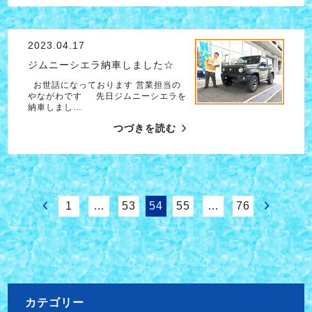
2023.04.17
ジムニーシエラ納車しました☆
お世話になっております 営業担当の
やながわです 先日ジムニーシエラを
納車しまし…
つづきを読む
1
…
53
54
55
…
76
カテゴリー