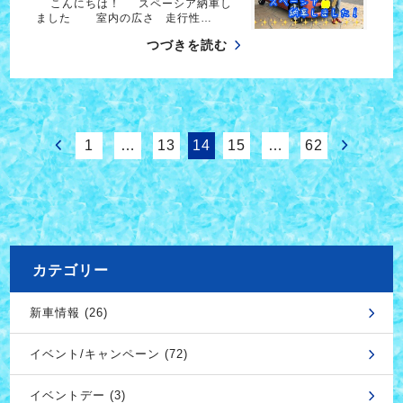
こんにちは！ スペーシア納車し
ました 室内の広さ 走行性…
つづきを読む
1
…
13
14
15
…
62
カテゴリー
新車情報 (26)
イベント/キャンペーン (72)
イベントデー (3)