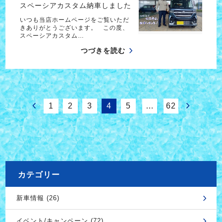
スペーシアカスタム納車しました
いつも当店ホームページをご覧いただ
きありがとうございます。 この度、
スペーシアカスタム…
つづきを読む
1
2
3
4
5
…
62
カテゴリー
新車情報 (26)
イベント/キャンペーン (72)