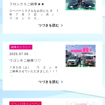
フロンクスご納車★★
スーパーミラクルなお日にち Ｒ ７
年 ７ 月 ７ 日 （ 月 ）
フ ロ ン ク ス…
つづきを読む
納車ギャラリー
2025.07.06
ワゴンＲご納車♡♡
７月５日（土） ワ ゴ ン Ｒ
ご納車させていただきました！！！
…
つづきを読む
イベント/キャンペーン