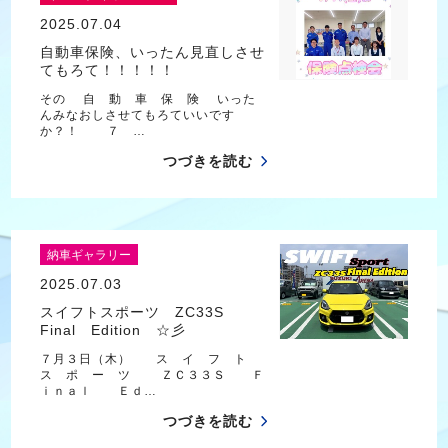
2025.07.04
自動車保険、いったん見直しさせ
てもろて！！！！！
その 自 動 車 保 険 いった
んみなおしさせてもろていいです
か？！ ７ …
つづきを読む
納車ギャラリー
2025.07.03
スイフトスポーツ ZC33S
Final Edition ☆彡
７月３日（木） ス イ フ ト
ス ポ ー ツ ＺＣ３３Ｓ Ｆ
ｉｎａｌ Ｅｄ…
つづきを読む