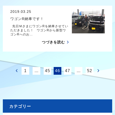
2019.03.25
ワゴンR納車です！
先日ＭさまにワゴンRを納車させてい
ただきました！ ワゴンRから新型ワ
ゴンRへのお…
つづきを読む
1
…
45
46
47
…
52
カテゴリー