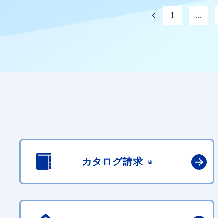
1
…
カタログ請求