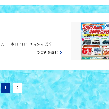
した 本日７日１０時から 営業…
つづきを読む
1
2